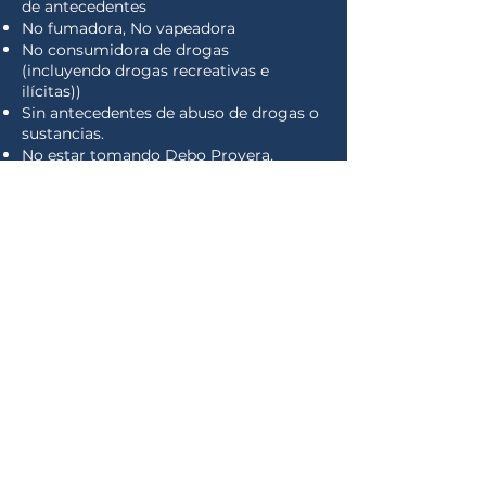
de antecedentes
No fumadora, No vapeadora
No consumidora de drogas
(incluyendo drogas recreativas e
ilícitas)
)
Sin antecedentes de abuso de drogas o
sustancias.
No estar tomando Debo Provera,
Nexplanon o Implanon
Tener transporte confiable
No haber tenido más de 5 partos.
Voluntad de asistir a evaluaciones
Médicas y Psicológicas.
Estar dispuesta y ser capaz de auto-
administrarse medicamentos mediante
inyección.
Voluntad de comprometerse con el
proceso de donación.
Estar disponible y ser capaz de
responder a comunicaciones en menos
de 24 horas.
No haber viajado previamente a una
zona de riesgo de Zika en los últimos 6