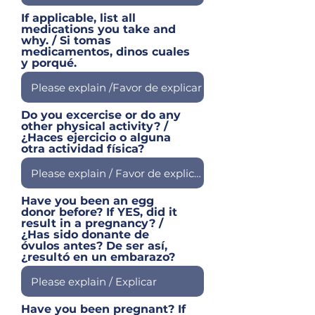
If applicable, list all
medications you take and
why. / Si tomas
medicamentos, dinos cuales
y porqué.
Do you excercise or do any
other physical activity? /
¿Haces ejercicio o alguna
otra actividad física?
Have you been an egg
donor before? If YES, did it
result in a pregnancy? /
¿Has sido donante de
óvulos antes? De ser así,
¿resultó en un embarazo?
Have you been pregnant? If