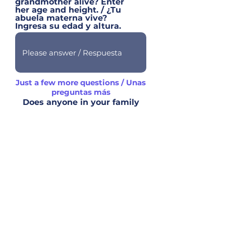
grandmother alive? Enter
her age and height. / ¿Tu
abuela materna vive?
Ingresa su edad y altura.
Just a few more questions / Unas
preguntas más
Does anyone in your family
have any of the below
disorders?
¿Alguien en tu familia padece
las siguientes condiciones?
Think about your parents,
grandparents, siblings, and
children.
Piensa en tus padres, abuelos,
hermanos, e hijos.
CANCER / CÁNCER