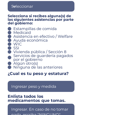
Selecciona si recibes alguna(s) de
las siguientes asistencias por parte
R
del gobierno:
*
e
Estampillas de comida
q
Medicaid
u
Asistencia en efectivo / Welfare
i
Ayuda económica
r
WIC
e
SSI
d
Vivienda pública / Sección 8
Servicios de guardería pagados
por el gobierno
Algún otro(s)
Ninguna de las anteriores
¿Cual es tu peso y estatura?
Enlista todos los
medicamentos que tomas.