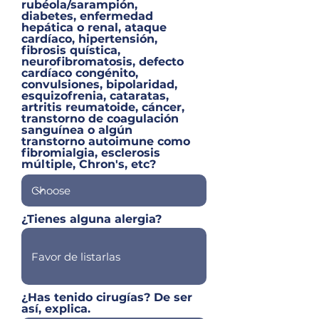
rubéola/sarampión,
diabetes, enfermedad
hepática o renal, ataque
cardíaco, hipertensión,
fibrosis quística,
neurofibromatosis, defecto
cardíaco congénito,
convulsiones, bipolaridad,
esquizofrenia, cataratas,
artritis reumatoide, cáncer,
transtorno de coagulación
sanguínea o algún
transtorno autoimune como
fibromialgia, esclerosis
múltiple, Chron's, etc?
¿Tienes alguna alergia?
¿Has tenido cirugías? De ser
así, explica.