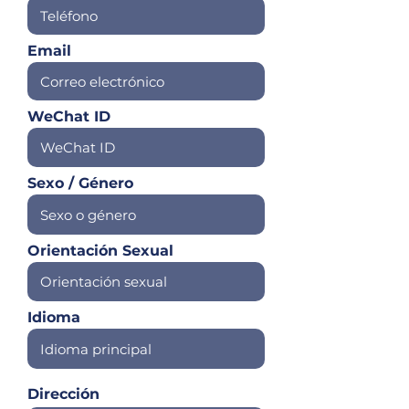
Email
WeChat ID
Sexo / Género
Orientación Sexual
Idioma
Dirección